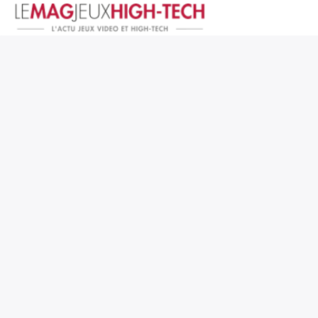
Jeux Vidéo
PC et Hardware
Smartphone et Tablettes
High-Tech
Mangas et Comics
TV, cinéma
Test