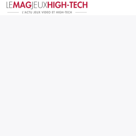
Jeux Vidéo
PC et Hardware
Smartphone et Tablettes
High-Tech
Mangas et Comics
TV, cinéma
Test