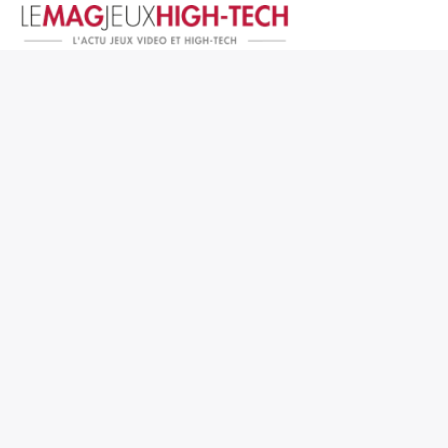
Jeux Vidéo
PC et Hardware
Smartphone et Tablettes
High-Tech
Mangas et Comics
TV, cinéma
Test