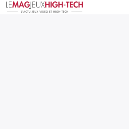
Jeux Vidéo
PC et Hardware
Smartphone et Tablettes
High-Tech
Mangas et Comics
TV, cinéma
Test