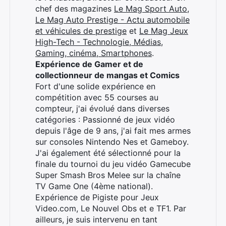
chef des magazines
Le Mag Sport Auto
,
Le Mag Auto Prestige - Actu automobile
et véhicules de prestige
et
Le Mag Jeux
High-Tech - Technologie, Médias,
Gaming, cinéma, Smartphones
.
Expérience de Gamer et de
collectionneur de mangas et Comics
Fort d'une solide expérience en
compétition avec 55 courses au
compteur, j'ai évolué dans diverses
catégories : Passionné de jeux vidéo
depuis l'âge de 9 ans, j'ai fait mes armes
sur consoles Nintendo Nes et Gameboy.
J'ai également été sélectionné pour la
finale du tournoi du jeu vidéo Gamecube
Super Smash Bros Melee sur la chaîne
TV Game One (4ème national).
Expérience de Pigiste pour Jeux
Video.com, Le Nouvel Obs et e TF1. Par
ailleurs, je suis intervenu en tant