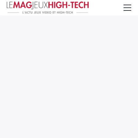
Jeux Vidéo
PC et Hardware
Smartphone et Tablettes
High-Tech
Mangas et Comics
TV, cinéma
Test