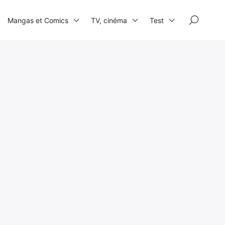
×
Mangas et Comics
TV, cinéma
Test