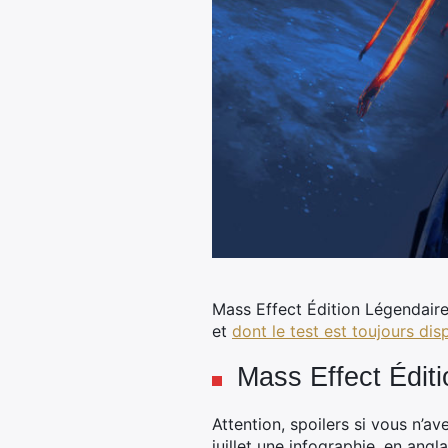
Mass Effect Édition Légendair
et
dont le test est toujours dis
Mass Effect Édit
Attention, spoilers si vous n’av
juillet une infographie, en ang