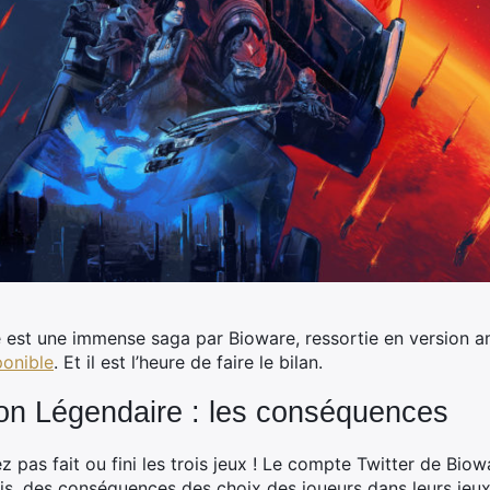
e est une immense saga par Bioware
, ressortie en version 
ponible
. Et il est l’heure de faire le bilan.
ion Légendaire : les conséquences
ez pas fait ou fini les trois jeux ! Le compte Twitter de Biow
lais, des conséquences des choix des joueurs dans leurs jeu