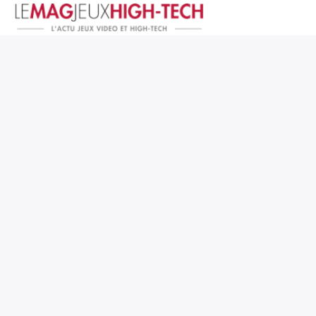
Jeux Vidéo
PC et Hardware
Smartphone et Tablettes
High-Tech
Mangas et Comics
TV, cinéma
Test