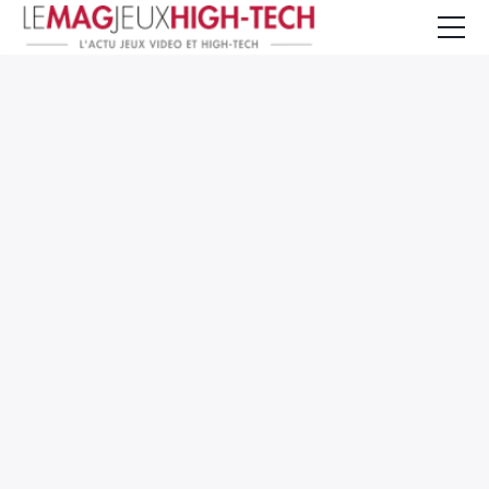
Jeux Vidéo
PC et Hardware
Smartphone et Tablettes
High-Tech
Mangas et Comics
TV, cinéma
Test