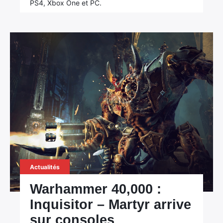
PS4, Xbox One et PC.
×
Actualités
Warhammer 40,000 :
Rechercher
:
Inquisitor – Martyr arrive
sur consoles