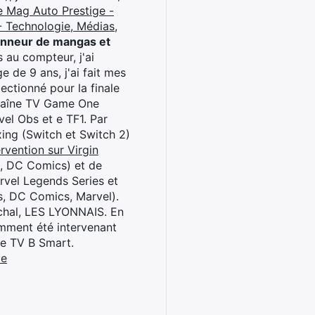
e Mag Auto Prestige -
 Technologie, Médias,
onneur de mangas et
 au compteur, j'ai
 de 9 ans, j'ai fait mes
ctionné pour la finale
chaîne TV Game One
el Obs et e TF1. Par
oxing (Switch et Switch 2)
rvention sur Virgin
l, DC Comics) et de
rvel Legends Series et
s, DC Comics, Marvel).
archal, LES LYONNAIS. En
cemment été intervenant
ne TV B Smart.
be