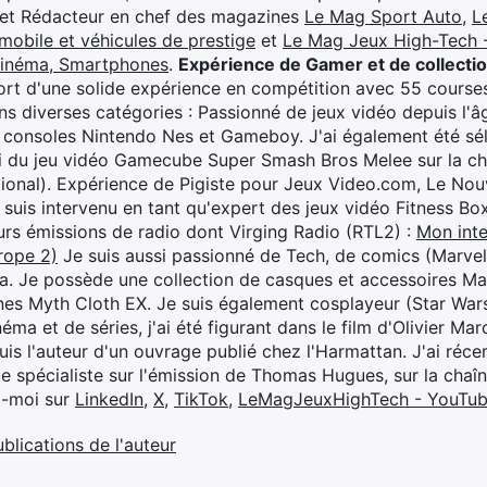
 et Rédacteur en chef des magazines
Le Mag Sport Auto
,
L
mobile et véhicules de prestige
et
Le Mag Jeux High-Tech -
cinéma, Smartphones
.
Expérience de Gamer et de collecti
rt d'une solide expérience en compétition avec 55 courses
s diverses catégories : Passionné de jeux vidéo depuis l'âge
 consoles Nintendo Nes et Gameboy. J'ai également été séle
i du jeu vidéo Gamecube Super Smash Bros Melee sur la 
ional). Expérience de Pigiste pour Jeux Video.com, Le Nouv
je suis intervenu en tant qu'expert des jeux vidéo Fitness B
eurs émissions de radio dont Virging Radio (RTL2) :
Mon inte
rope 2)
Je suis aussi passionné de Tech, de comics (Marve
ya. Je possède une collection de casques et accessoires Ma
ines Myth Cloth EX. Je suis également cosplayeur (Star War
éma et de séries, j'ai été figurant dans le film d'Olivier M
suis l'auteur d'un ouvrage publié chez l'Harmattan. J'ai ré
ue spécialiste sur l'émission de Thomas Hugues, sur la chaî
z-moi sur
LinkedIn
,
X
,
TikTok
,
LeMagJeuxHighTech - YouTu
ublications de l'auteur