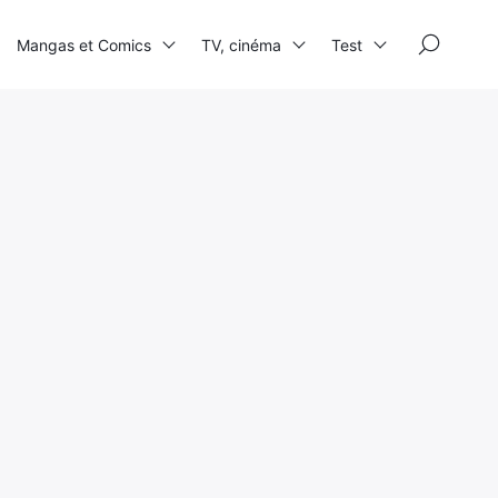
×
Mangas et Comics
TV, cinéma
Test