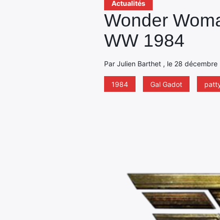
Actualités
Wonder Woman 
WW 1984
Par Julien Barthet , le 28 décembre
1984
Gal Gadot
patt