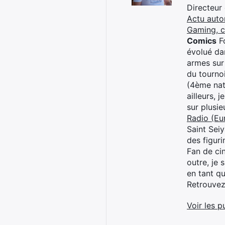
Directeur
Actu auto
Gaming, 
Comics
Fo
évolué dan
armes sur
du tourno
(4ème nat
ailleurs, 
sur plusi
Radio (Eu
Saint Sei
des figur
Fan de cin
outre, je 
en tant q
Retrouve
Voir les p