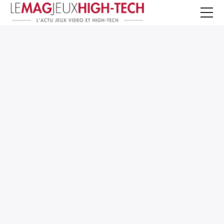
Jeux Vidéo
PC et Hardware
Smartphone et Tablettes
High-Tech
Mangas et Comics
TV, cinéma
Test