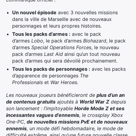
Un nouvel épisode
avec 3 nouvelles missions
dans la ville de Marseille avec de nouveaux
personnages et leurs propres histoires.
Tous les packs d’armes :
avec le pack
d’armes
Lobo
, le pack d’armes
Biohazard
, le pack
d’armes
Special Operations Forces
, le nouveau
pack d’armes
Last Aid
ainsi qu’un tout nouveau
pack d’armes qui sera dévoilé prochainement.
Tous les packs de personnages :
avec les packs
d’apparence de personnages
The
Professionals
et
War Heroes
.
Les nouveaux joueurs bénéficieront de
plus d’un an
de contenus gratuits
ajoutés à
World War Z
depuis
son lancement : l’impitoyable
Horde Mode Z et ses
incessantes vagues d’ennemis
, le crossplay Xbox
One-PC,
de nouvelles missions PvE et de nouveaux
ennemis
, un mode défi hebdomadaire, le mode de
difficulté extrême, ainsi qu’une future nouvelle classe