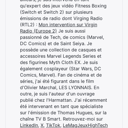
qu'expert des jeux vidéo Fitness Boxing
(Switch et Switch 2) sur plusieurs
émissions de radio dont Virging Radio
(RTL2) :
Mon intervention sur Virgin
Radio (Europe 2)
Je suis aussi
passionné de Tech, de comics (Marvel,
DC Comics) et de Saint Seiya. Je
possède une collection de casques et
accessoires Marvel Legends Series et
des figurines Myth Cloth EX. Je suis
également cosplayeur (Star Wars, DC
Comics, Marvel). Fan de cinéma et de
séries, j'ai été figurant dans le film
d'Olivier Marchal, LES LYONNAIS. En
outre, je suis l'auteur d'un ouvrage
publié chez l'Harmattan. J'ai récemment
été intervenant en tant que spécialiste
sur l'émission de Thomas Hugues, sur la
chaîne TV B Smart. Retrouvez-moi sur
LinkedIn
,
X
,
TikTok
,
LeMagJeuxHighTech