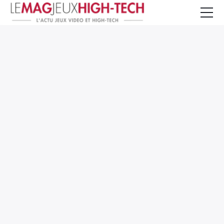
Jeux Vidéo
PC et Hardware
Smartphone et Tablettes
High-Tech
Mangas et Comics
TV, cinéma
Test