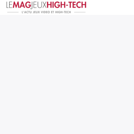
Jeux Vidéo
PC et Hardware
Smartphone et Tablettes
High-Tech
Mangas et Comics
TV, cinéma
Test