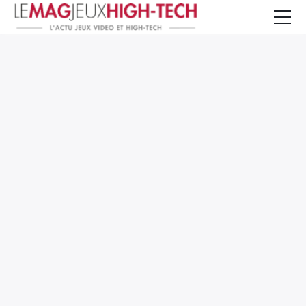
Jeux Vidéo
PC et Hardware
Smartphone et Tablettes
High-Tech
Mangas et Comics
TV, cinéma
Test