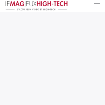
Jeux Vidéo
PC et Hardware
Smartphone et Tablettes
High-Tech
Mangas et Comics
TV, cinéma
Test