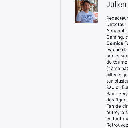
Julien
Rédacteur 
Directeur
Actu auto
Gaming, 
Comics
Fo
évolué dan
armes sur
du tourno
(4ème nat
ailleurs, 
sur plusi
Radio (Eu
Saint Sei
des figur
Fan de cin
outre, je 
en tant q
Retrouve