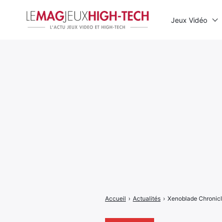
Jeux Vidéo
Rechercher
:
Accueil
›
Actualités
›
Xenoblade Chronicl