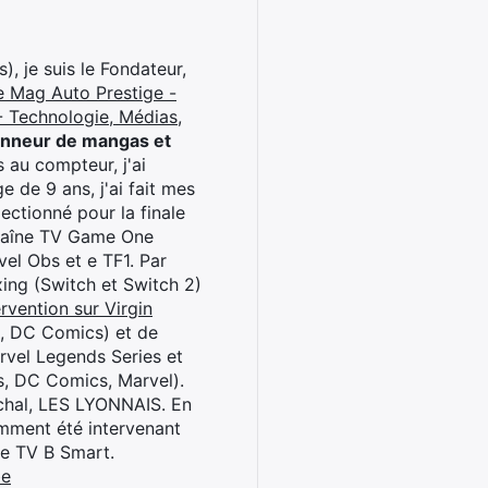
), je suis le Fondateur,
e Mag Auto Prestige -
 Technologie, Médias,
onneur de mangas et
 au compteur, j'ai
 de 9 ans, j'ai fait mes
ctionné pour la finale
chaîne TV Game One
el Obs et e TF1. Par
oxing (Switch et Switch 2)
rvention sur Virgin
l, DC Comics) et de
rvel Legends Series et
s, DC Comics, Marvel).
archal, LES LYONNAIS. En
cemment été intervenant
ne TV B Smart.
be