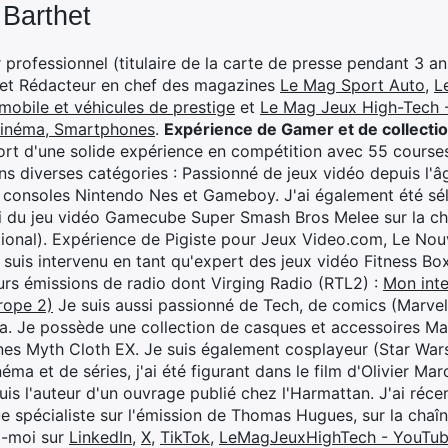
 Barthet
professionnel (titulaire de la carte de presse pendant 3 ans
 et Rédacteur en chef des magazines
Le Mag Sport Auto
,
L
mobile et véhicules de prestige
et
Le Mag Jeux High-Tech -
cinéma, Smartphones
.
Expérience de Gamer et de collecti
rt d'une solide expérience en compétition avec 55 courses
s diverses catégories : Passionné de jeux vidéo depuis l'âge
 consoles Nintendo Nes et Gameboy. J'ai également été séle
i du jeu vidéo Gamecube Super Smash Bros Melee sur la 
ional). Expérience de Pigiste pour Jeux Video.com, Le Nouv
je suis intervenu en tant qu'expert des jeux vidéo Fitness B
eurs émissions de radio dont Virging Radio (RTL2) :
Mon inte
rope 2)
Je suis aussi passionné de Tech, de comics (Marve
ya. Je possède une collection de casques et accessoires Ma
ines Myth Cloth EX. Je suis également cosplayeur (Star War
éma et de séries, j'ai été figurant dans le film d'Olivier M
suis l'auteur d'un ouvrage publié chez l'Harmattan. J'ai ré
ue spécialiste sur l'émission de Thomas Hugues, sur la chaî
z-moi sur
LinkedIn
,
X
,
TikTok
,
LeMagJeuxHighTech - YouTu