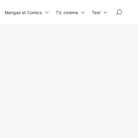
×
Mangas et Comics
TV, cinéma
Test