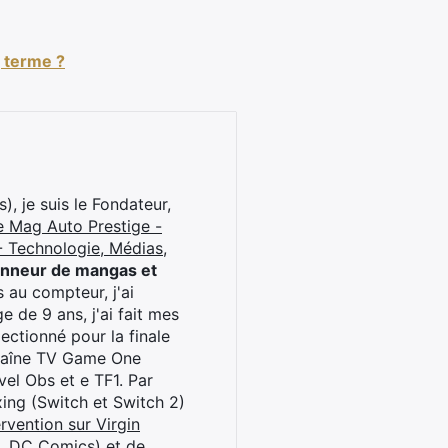
g terme ?
), je suis le Fondateur,
e Mag Auto Prestige -
 Technologie, Médias,
onneur de mangas et
 au compteur, j'ai
 de 9 ans, j'ai fait mes
ctionné pour la finale
chaîne TV Game One
el Obs et e TF1. Par
oxing (Switch et Switch 2)
rvention sur Virgin
l, DC Comics) et de