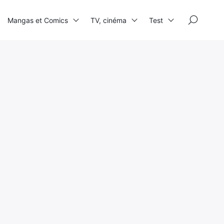
×
Mangas et Comics
TV, cinéma
Test