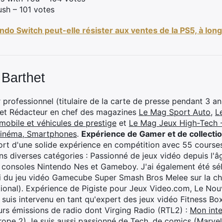
sh – 101 votes
ndo Switch peut-elle résister aux ventes de la PS5, à lon
 Barthet
professionnel (titulaire de la carte de presse pendant 3 ans
 et Rédacteur en chef des magazines
Le Mag Sport Auto
,
L
mobile et véhicules de prestige
et
Le Mag Jeux High-Tech -
cinéma, Smartphones
.
Expérience de Gamer et de collecti
rt d'une solide expérience en compétition avec 55 courses
s diverses catégories : Passionné de jeux vidéo depuis l'âge
 consoles Nintendo Nes et Gameboy. J'ai également été séle
i du jeu vidéo Gamecube Super Smash Bros Melee sur la 
ional). Expérience de Pigiste pour Jeux Video.com, Le Nouv
je suis intervenu en tant qu'expert des jeux vidéo Fitness B
eurs émissions de radio dont Virging Radio (RTL2) :
Mon inte
rope 2)
Je suis aussi passionné de Tech, de comics (Marve