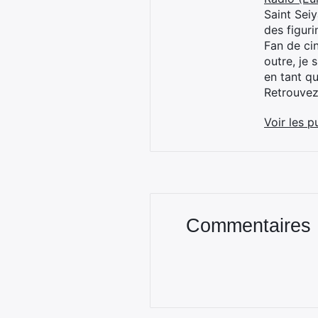
Saint Sei
des figur
Fan de cin
outre, je 
en tant q
Retrouve
Voir les p
Commentaires