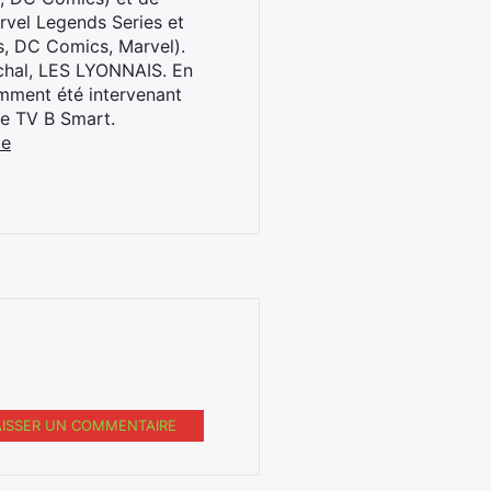
rvel Legends Series et
s, DC Comics, Marvel).
archal, LES LYONNAIS. En
cemment été intervenant
ne TV B Smart.
be
AISSER UN COMMENTAIRE