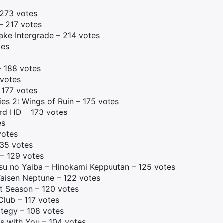
 273 votes
 217 votes
make Intergrade – 214 votes
tes
 – 188 votes
 votes
 177 votes
es 2: Wings of Ruin – 175 votes
rd HD – 173 votes
es
votes
35 votes
 – 129 votes
su no Yaiba – Hinokami Keppuutan – 125 votes
Taisen Neptune – 122 votes
it Season – 120 votes
lub – 117 votes
ategy – 108 votes
s with You – 104 votes