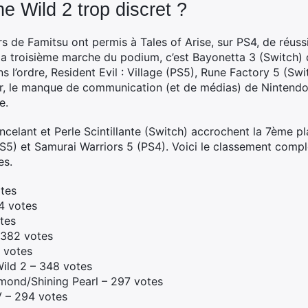
he Wild 2 trop discret ?
rs de Famitsu ont permis à Tales of Arise, sur PS4, de réussi
 la troisième marche du podium, c’est Bayonetta 3 (Switch) 
 l’ordre, Resident Evil : Village (PS5), Rune Factory 5 (Swit
ier, le manque de communication (et de médias) de Nintend
e.
ncelant et Perle Scintillante (Switch) accrochent la 7ème p
S5) et Samurai Warriors 5 (PS4). Voici le classement compl
es.
otes
64 votes
tes
– 382 votes
 votes
Wild 2 – 348 votes
amond/Shining Pearl – 297 votes
V – 294 votes