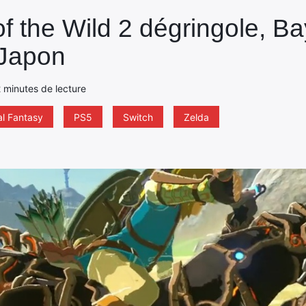
f the Wild 2 dégringole, B
 Japon
2 minutes de lecture
al Fantasy
PS5
Switch
Zelda