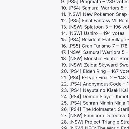
9. [PS5] Pragmata – 289 votes
10. [PS4] Samurai Warriors 5 –
11. [NSW] New Pokemon Snap –
12. [PS5] Final Fantasy VII Re
13. [NSW] Splatoon 3 – 196 vo
14. [NSW] Ushiro – 194 votes
15. [PS4] Resident Evil Village
16. [PS5] Gran Turismo 7 – 178
17. [NSW] Samurai Warriors 5 –
18. [NSW] Monster Hunter Stori
19. [NSW] Zelda: Skyward Swo
20. [PS4] Elden Ring – 167 vot
21. [PS4] R-Type Final 2 – 148 
22. [PS4] Anonymous;Code – 1
23. [PS4] Nayuta no Kiseki Kai
24. [PS4] Demon Slayer: Kimet
25. [PS4] Senran Ninnin Ninja 
26. [PS4] The Idolmaster: Starl
27. [NSW] Famicom Detective C
28. [NSW] Project Triangle Str
29. [NSW] NEO: The World End