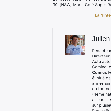
30. [NSW] Mario Golf: Super Ru
La Ninte
Julien
Rédacteur 
Directeur
Actu auto
Gaming, 
Comics
Fo
évolué dan
armes sur
du tourno
(4ème nat
ailleurs, 
sur plusi
Radio (Eu