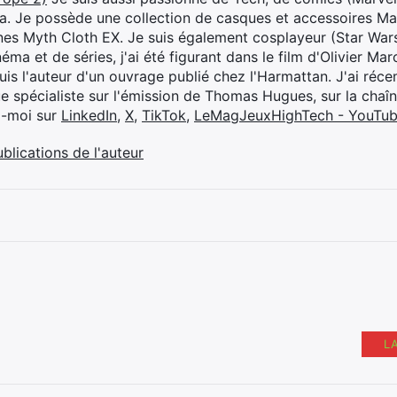
ya. Je possède une collection de casques et accessoires Ma
ines Myth Cloth EX. Je suis également cosplayeur (Star War
éma et de séries, j'ai été figurant dans le film d'Olivier M
suis l'auteur d'un ouvrage publié chez l'Harmattan. J'ai ré
ue spécialiste sur l'émission de Thomas Hugues, sur la chaî
z-moi sur
LinkedIn
,
X
,
TikTok
,
LeMagJeuxHighTech - YouTu
ublications de l'auteur
L