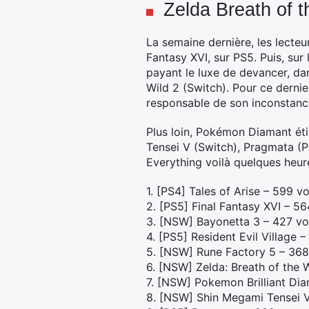
Zelda Breath of t
La semaine dernière, les lecteu
Fantasy XVI, sur PS5. Puis, sur
payant le luxe de devancer, dans
Wild 2 (Switch). Pour ce dern
responsable de son inconstanc
Plus loin, Pokémon Diamant éti
Tensei V (Switch), Pragmata (P
Everything voilà quelques heur
1. [PS4] Tales of Arise – 599 v
2. [PS5] Final Fantasy XVI – 5
3. [NSW] Bayonetta 3 – 427 vo
4. [PS5] Resident Evil Village 
5. [NSW] Rune Factory 5 – 368
6. [NSW] Zelda: Breath of the 
7. [NSW] Pokemon Brilliant Di
8. [NSW] Shin Megami Tensei 