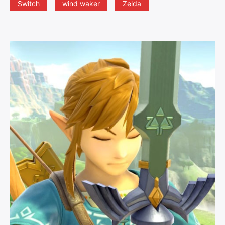
Switch
wind waker
Zelda