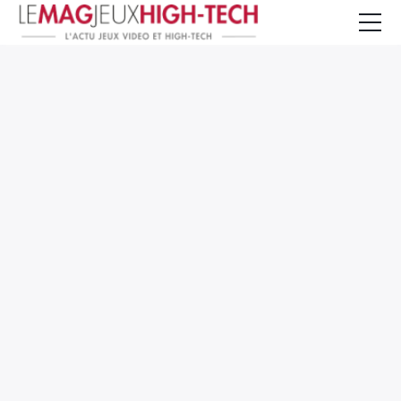
Jeux Vidéo
PC et Hardware
Smartphone et Tablettes
High-Tech
Mangas et Comics
TV, cinéma
Test