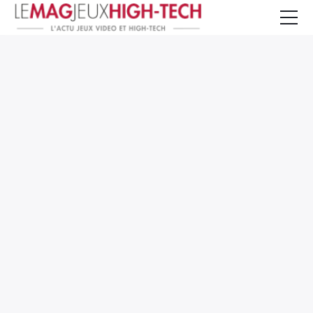
Jeux Vidéo
PC et Hardware
Smartphone et Tablettes
High-Tech
Mangas et Comics
TV, cinéma
Test