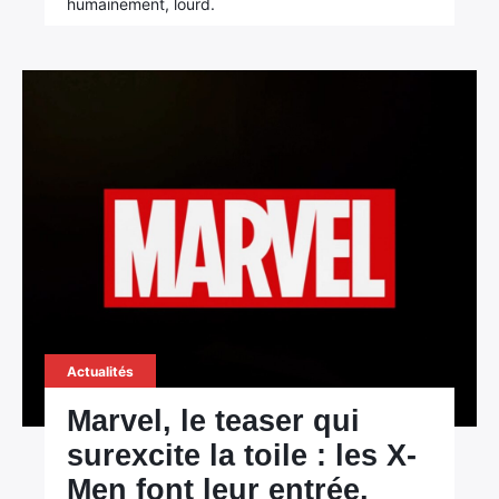
humainement, lourd.
Actualités
Marvel, le teaser qui
surexcite la toile : les X-
Men font leur entrée,