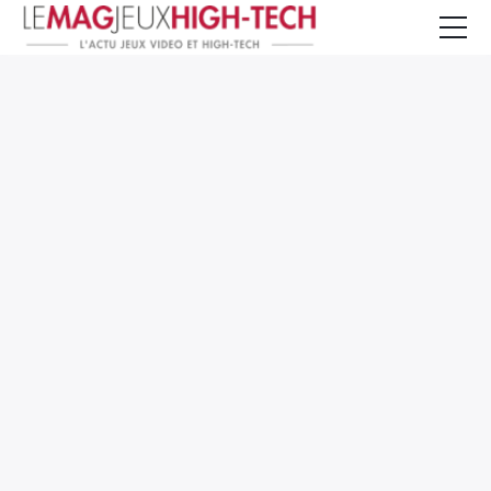
Jeux Vidéo
PC et Hardware
Smartphone et Tablettes
High-Tech
Mangas et Comics
TV, cinéma
Test