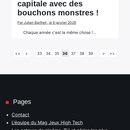
capitale avec des
bouchons monstres !
Par Julien Barthet , le 6 janvier 2026
Chaque année c'est la même chose !…
<<
<
33
34
35
36
37
38
39
>
>>
Pages
Contact
L’équipe du Mag Jeux High Tech