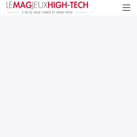
Jeux Vidéo
PC et Hardware
Smartphone et Tablettes
High-Tech
Mangas et Comics
TV, cinéma
Test