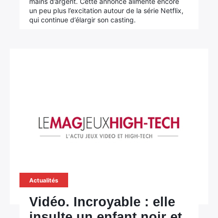
mains d’argent. Cette annonce alimente encore
un peu plus l’excitation autour de la série Netflix,
qui continue d’élargir son casting.
×
Actualités
Vidéo. Incroyable : elle
Rechercher
:
insulte un enfant noir et