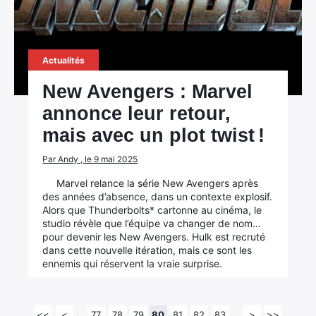
Actualités
New Avengers : Marvel
annonce leur retour,
mais avec un plot twist !
Par Andy , le 9 mai 2025
Marvel relance la série New Avengers après
des années d’absence, dans un contexte explosif.
Alors que Thunderbolts* cartonne au cinéma, le
studio révèle que l’équipe va changer de nom…
pour devenir les New Avengers. Hulk est recruté
dans cette nouvelle itération, mais ce sont les
ennemis qui réservent la vraie surprise.
<<
<
77
78
79
80
81
82
83
>
>>