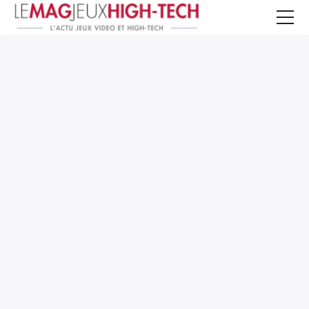
Jeux Vidéo
PC et Hardware
Smartphone et Tablettes
High-Tech
Mangas et Comics
TV, cinéma
Test