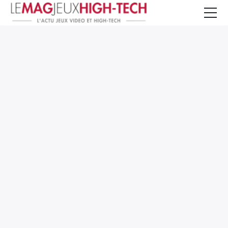
Jeux Vidéo
PC et Hardware
Smartphone et Tablettes
High-Tech
Mangas et Comics
TV, cinéma
Test