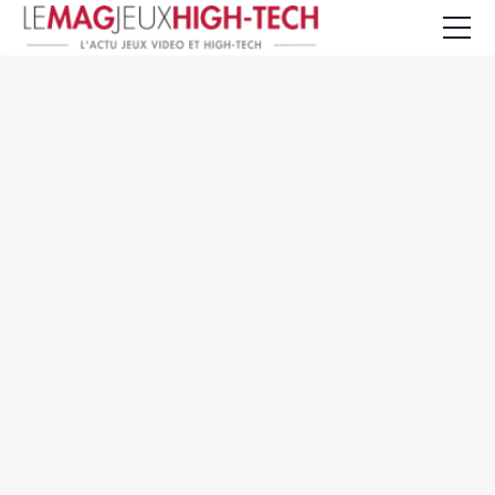
Jeux Vidéo
PC et Hardware
Smartphone et Tablettes
High-Tech
Mangas et Comics
TV, cinéma
Test