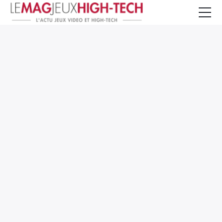
Jeux Vidéo
PC et Hardware
Smartphone et Tablettes
High-Tech
Mangas et Comics
TV, cinéma
Test