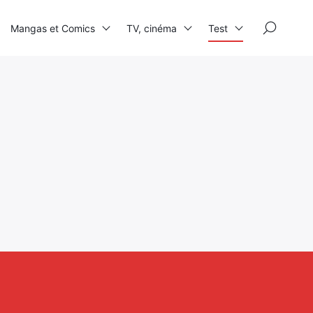
×
Mangas et Comics
TV, cinéma
Test