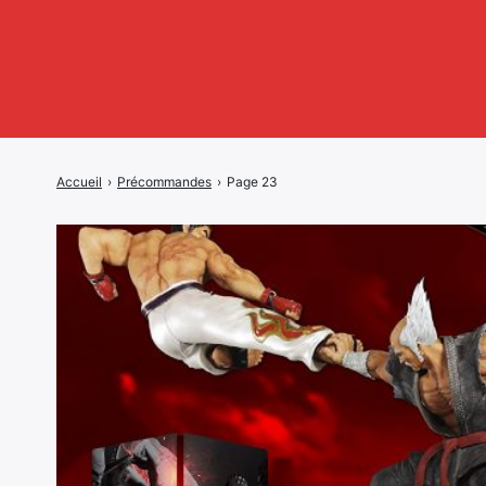
Accueil
›
Précommandes
›
Page 23