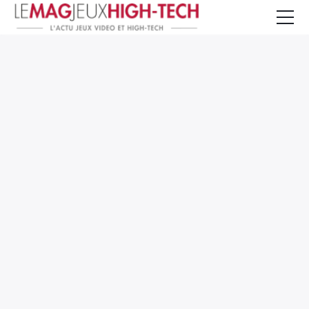
Jeux Vidéo
PC et Hardware
Smartphone et Tablettes
High-Tech
Mangas et Comics
TV, cinéma
Test