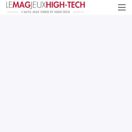
Jeux Vidéo
PC et Hardware
Smartphone et Tablettes
High-Tech
Mangas et Comics
TV, cinéma
Test