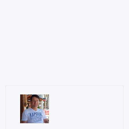
×
Rechercher
: