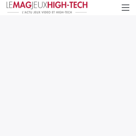
Jeux Vidéo
PC et Hardware
Smartphone et Tablettes
High-Tech
Mangas et Comics
TV, cinéma
Test