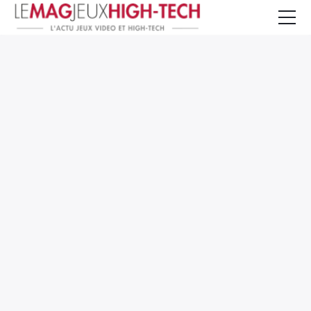
Jeux Vidéo
PC et Hardware
Smartphone et Tablettes
High-Tech
Mangas et Comics
TV, cinéma
Test