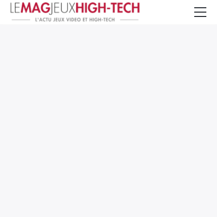
Jeux Vidéo
PC et Hardware
Smartphone et Tablettes
High-Tech
Mangas et Comics
TV, cinéma
Test