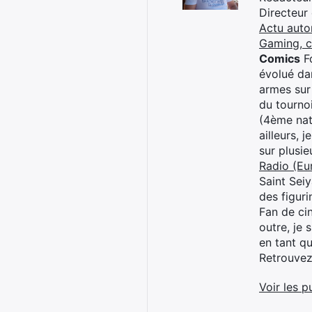
Directeur
Actu auto
Gaming, 
Comics
Fo
évolué dan
armes sur
du tourno
(4ème nat
ailleurs, 
sur plusi
Radio (Eu
Saint Sei
des figur
Fan de cin
outre, je 
en tant q
Retrouve
Voir les p