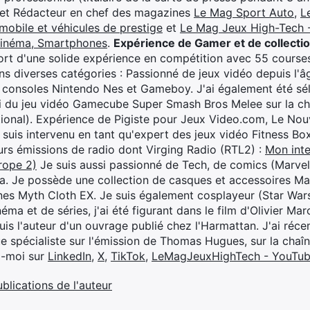
 et Rédacteur en chef des magazines
Le Mag Sport Auto
,
L
mobile et véhicules de prestige
et
Le Mag Jeux High-Tech -
cinéma, Smartphones
.
Expérience de Gamer et de collecti
rt d'une solide expérience en compétition avec 55 courses
s diverses catégories : Passionné de jeux vidéo depuis l'âge
 consoles Nintendo Nes et Gameboy. J'ai également été séle
i du jeu vidéo Gamecube Super Smash Bros Melee sur la 
ional). Expérience de Pigiste pour Jeux Video.com, Le Nouv
je suis intervenu en tant qu'expert des jeux vidéo Fitness B
eurs émissions de radio dont Virging Radio (RTL2) :
Mon inte
rope 2)
Je suis aussi passionné de Tech, de comics (Marve
ya. Je possède une collection de casques et accessoires Ma
ines Myth Cloth EX. Je suis également cosplayeur (Star War
éma et de séries, j'ai été figurant dans le film d'Olivier M
suis l'auteur d'un ouvrage publié chez l'Harmattan. J'ai ré
ue spécialiste sur l'émission de Thomas Hugues, sur la chaî
z-moi sur
LinkedIn
,
X
,
TikTok
,
LeMagJeuxHighTech - YouTu
ublications de l'auteur