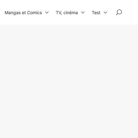
×
Mangas et Comics
TV, cinéma
Test