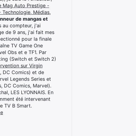
e Mag Auto Prestige -
 Technologie, Médias,
onneur de mangas et
 au compteur, j'ai
 de 9 ans, j'ai fait mes
ctionné pour la finale
chaîne TV Game One
el Obs et e TF1. Par
oxing (Switch et Switch 2)
rvention sur Virgin
l, DC Comics) et de
rvel Legends Series et
s, DC Comics, Marvel).
archal, LES LYONNAIS. En
cemment été intervenant
ne TV B Smart.
be