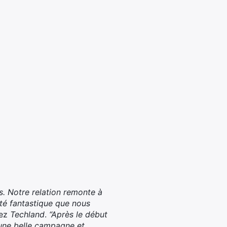
. Notre relation remonte à
ité fantastique que nous
hez
Techland
.
“Après le début
 une belle campagne et