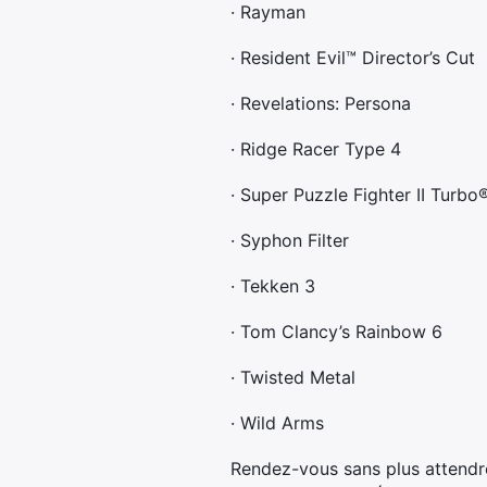
· Rayman
· Resident Evil™ Director’s Cut
· Revelations: Persona
· Ridge Racer Type 4
· Super Puzzle Fighter II Turbo
· Syphon Filter
· Tekken 3
· Tom Clancy’s Rainbow 6
· Twisted Metal
· Wild Arms
Rendez-vous sans plus attendre