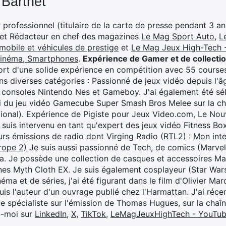
 Barthet
professionnel (titulaire de la carte de presse pendant 3 ans
 et Rédacteur en chef des magazines
Le Mag Sport Auto
,
L
mobile et véhicules de prestige
et
Le Mag Jeux High-Tech -
cinéma, Smartphones
.
Expérience de Gamer et de collecti
rt d'une solide expérience en compétition avec 55 courses
s diverses catégories : Passionné de jeux vidéo depuis l'âge
 consoles Nintendo Nes et Gameboy. J'ai également été séle
i du jeu vidéo Gamecube Super Smash Bros Melee sur la 
ional). Expérience de Pigiste pour Jeux Video.com, Le Nouv
je suis intervenu en tant qu'expert des jeux vidéo Fitness B
eurs émissions de radio dont Virging Radio (RTL2) :
Mon inte
rope 2)
Je suis aussi passionné de Tech, de comics (Marve
ya. Je possède une collection de casques et accessoires Ma
ines Myth Cloth EX. Je suis également cosplayeur (Star War
éma et de séries, j'ai été figurant dans le film d'Olivier M
suis l'auteur d'un ouvrage publié chez l'Harmattan. J'ai ré
ue spécialiste sur l'émission de Thomas Hugues, sur la chaî
z-moi sur
LinkedIn
,
X
,
TikTok
,
LeMagJeuxHighTech - YouTu