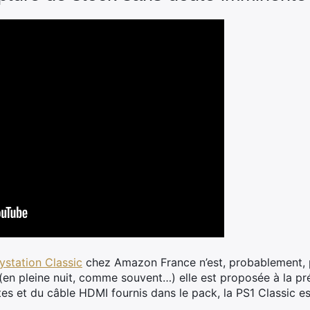
ystation Classic
chez Amazon France n’est, probablement, 
(en pleine nuit, comme souvent…) elle est proposée à la p
s et du câble HDMI fournis dans le pack, la PS1 Classic est