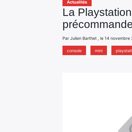
Actualités
La Playstatio
précommand
Par Julien Barthet , le 14 novembre 
console
mini
playstat