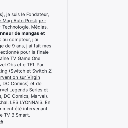
), je suis le Fondateur,
e Mag Auto Prestige -
 Technologie, Médias,
onneur de mangas et
 au compteur, j'ai
 de 9 ans, j'ai fait mes
ctionné pour la finale
chaîne TV Game One
el Obs et e TF1. Par
oxing (Switch et Switch 2)
rvention sur Virgin
l, DC Comics) et de
rvel Legends Series et
s, DC Comics, Marvel).
archal, LES LYONNAIS. En
cemment été intervenant
ne TV B Smart.
be