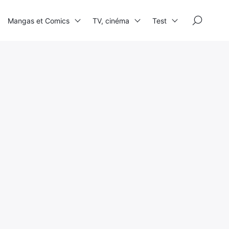
×
Mangas et Comics
TV, cinéma
Test