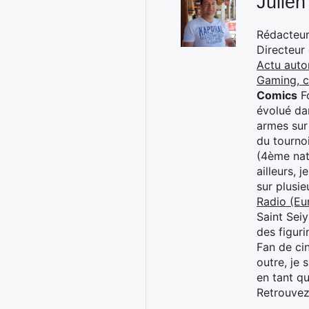
Julien
Rédacteur 
Directeur
Actu auto
Gaming, 
Comics
Fo
évolué dan
armes sur
du tourno
(4ème nat
ailleurs, 
sur plusi
Radio (Eu
Saint Sei
des figur
Fan de cin
outre, je 
en tant q
Retrouve