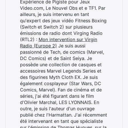
Expérience de Pigiste pour Jeux
Video.com, Le Nouvel Obs et e TF1. Par
ailleurs, je suis intervenu en tant
qu'expert des jeux vidéo Fitness Boxing
(Switch et Switch 2) sur plusieurs
émissions de radio dont Virging Radio
(RTL2) :
Mon intervention sur Virgin
Radio (Europe 2)
Je suis aussi
passionné de Tech, de comics (Marvel,
DC Comics) et de Saint Seiya. Je
possède une collection de casques et
Rechercher
accessoires Marvel Legends Series et
:
des figurines Myth Cloth EX. Je suis
également cosplayeur (Star Wars, DC
Comics, Marvel). Fan de cinéma et de
séries, j'ai été figurant dans le film
d'Olivier Marchal, LES LYONNAIS. En
outre, je suis l'auteur d'un ouvrage
publié chez l'Harmattan. J'ai récemment
été intervenant en tant que spécialiste
sur l'émission de Thomas Hugues, sur la