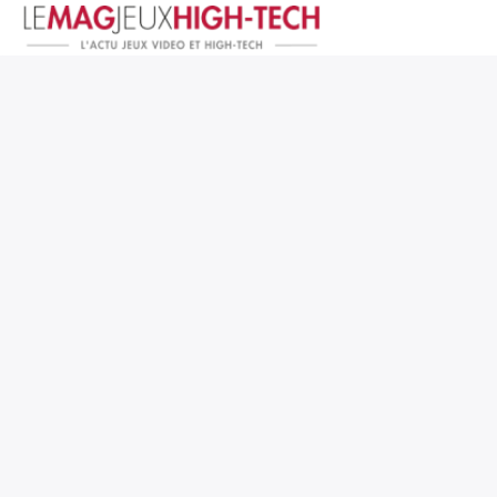
Jeux Vidéo
PC et Hardware
Smartphone et Tablettes
High-Tech
Mangas et Comics
TV, cinéma
Test