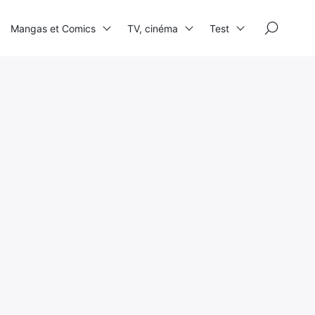
×
Mangas et Comics
TV, cinéma
Test