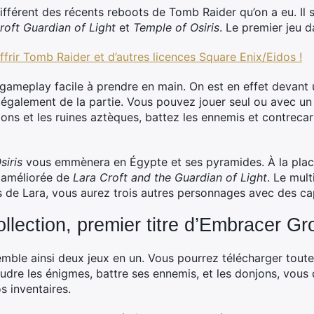
ifférent des récents reboots de Tomb Raider qu’on a eu. Il 
roft
Guardian of Light
et
Temple of Osiris
. Le premier jeu d
frir Tomb Raider et d’autres licences Square Enix/Eidos !
gameplay facile à prendre en main. On est en effet devant u
également de la partie. Vous pouvez jouer seul ou avec un a
ons et les ruines aztèques, battez les ennemis et contrecar
siris
vous emmènera en Égypte et ses pyramides. À la place
n améliorée de
Lara Croft and the Guardian of Light
. Le mul
us de Lara, vous aurez trois autres personnages avec des ca
llection, premier titre d’Embracer G
emble ainsi deux jeux en un. Vous pourrez télécharger tout
soudre les énigmes, battre ses ennemis, et les donjons, vous
s inventaires.