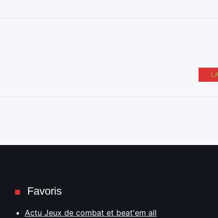
L
Favoris
Actu Jeux de combat et beat'em all