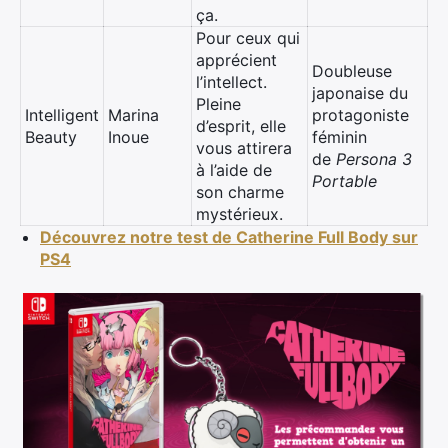
ça.
Pour ceux qui
apprécient
Doubleuse
l’intellect.
japonaise du
Pleine
Intelligent
Marina
protagoniste
d’esprit, elle
Beauty
Inoue
féminin
vous attirera
de
Persona 3
à l’aide de
Portable
son charme
mystérieux.
Découvrez notre test de Catherine Full Body sur
PS4