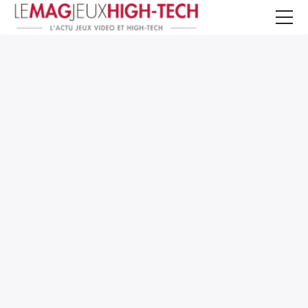
Jeux Vidéo
PC et Hardware
Smartphone et Tablettes
High-Tech
Mangas et Comics
TV, cinéma
Test