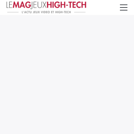
Jeux Vidéo
PC et Hardware
Smartphone et Tablettes
High-Tech
Mangas et Comics
TV, cinéma
Test