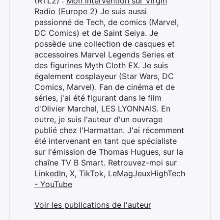
(RTL2) :
Mon intervention sur Virgin
Radio (Europe 2)
Je suis aussi
passionné de Tech, de comics (Marvel,
DC Comics) et de Saint Seiya. Je
possède une collection de casques et
accessoires Marvel Legends Series et
des figurines Myth Cloth EX. Je suis
également cosplayeur (Star Wars, DC
Comics, Marvel). Fan de cinéma et de
séries, j'ai été figurant dans le film
d'Olivier Marchal, LES LYONNAIS. En
outre, je suis l'auteur d'un ouvrage
publié chez l'Harmattan. J'ai récemment
été intervenant en tant que spécialiste
sur l'émission de Thomas Hugues, sur la
chaîne TV B Smart. Retrouvez-moi sur
LinkedIn
,
X
,
TikTok
,
LeMagJeuxHighTech
- YouTube
Voir les publications de l'auteur