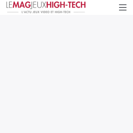
Jeux Vidéo
PC et Hardware
Smartphone et Tablettes
High-Tech
Mangas et Comics
TV, cinéma
Test