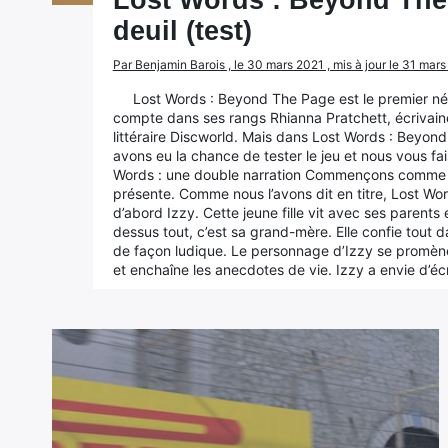
Lost Words : Beyond The
deuil (test)
Par Benjamin Barois , le 30 mars 2021 , mis à jour le 31 mar
Lost Words : Beyond The Page est le premier n
compte dans ses rangs Rhianna Pratchett, écrivaine,
littéraire Discworld. Mais dans Lost Words : Beyond
avons eu la chance de tester le jeu et nous vous f
Words : une double narration Commençons comme d’ha
présente. Comme nous l’avons dit en titre, Lost Words
d’abord Izzy. Cette jeune fille vit avec ses parents e
dessus tout, c’est sa grand-mère. Elle confie tout d
de façon ludique. Le personnage d’Izzy se promène s
et enchaîne les anecdotes de vie. Izzy a envie d’éc