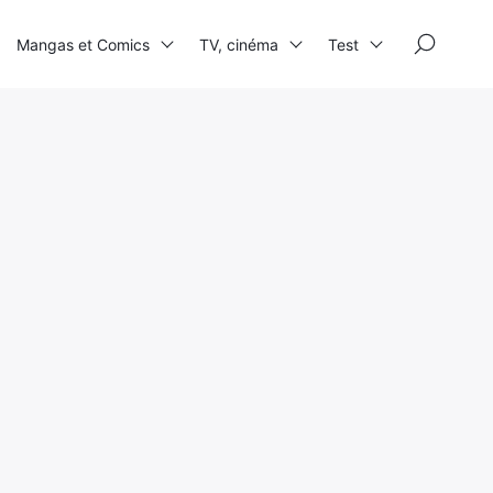
×
Mangas et Comics
TV, cinéma
Test