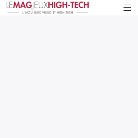
Jeux Vidéo
PC et Hardware
Smartphone et Tablettes
High-Tech
Mangas et Comics
TV, cinéma
Test