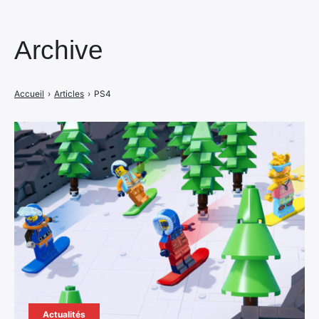
Archive
Accueil
›
Articles
›
PS4
Actualités