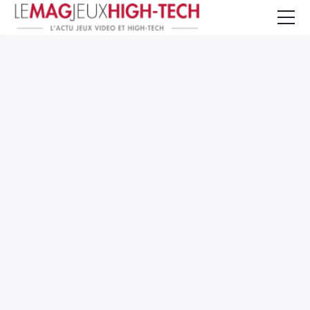
Jeux Vidéo
PC et Hardware
Smartphone et Tablettes
High-Tech
Mangas et Comics
TV, cinéma
Test