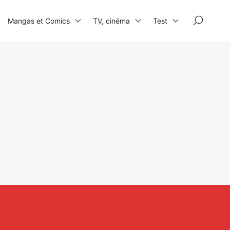
×
Mangas et Comics
TV, cinéma
Test