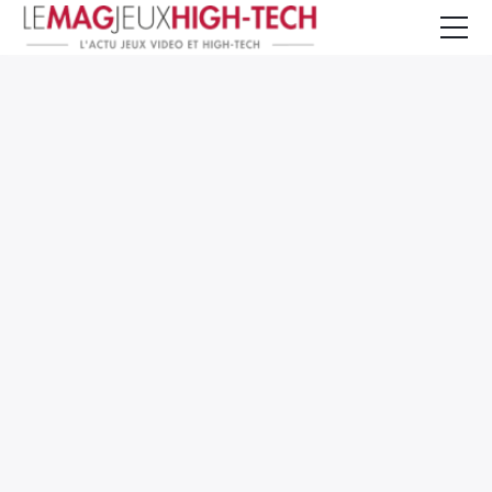
Jeux Vidéo
PC et Hardware
Smartphone et Tablettes
High-Tech
Mangas et Comics
TV, cinéma
Test