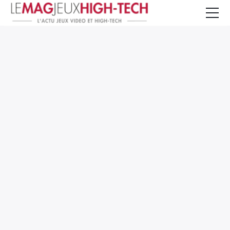
Jeux Vidéo
PC et Hardware
Smartphone et Tablettes
High-Tech
Mangas et Comics
TV, cinéma
Test