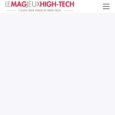
Jeux Vidéo
PC et Hardware
Smartphone et Tablettes
High-Tech
Mangas et Comics
TV, cinéma
Test