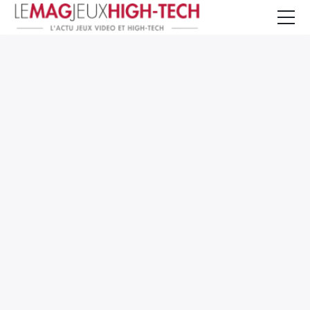
Jeux Vidéo
PC et Hardware
Smartphone et Tablettes
High-Tech
Mangas et Comics
TV, cinéma
Test