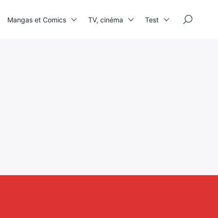
×
Mangas et Comics
TV, cinéma
Test