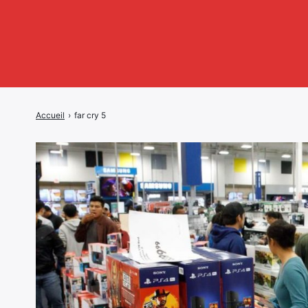
Accueil
›
far cry 5