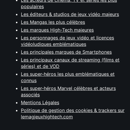
Les acteurs de cinéma, TV et séries les plus
populaires
Les éditeurs & studios de jeux vidéo majeurs
Les Mangas les plus célèbres
Les marques High-Tech majeures
Les personnages de jeux vidéo et licences
vidéoludiques emblématiques
Les principales marques de Smartphones
Les principaux canaux de streaming (films et
séries) et de VOD
Les super-héros les plus emblématiques et
connus
Les super-héros Marvel célèbres et acteurs
associés
Mentions Légales
Politique de gestion des cookies & trackers sur
lemagjeuxhightech.com