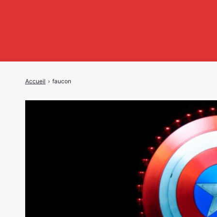
Accueil
›
faucon