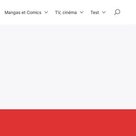
×
Mangas et Comics
TV, cinéma
Test