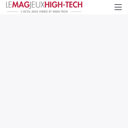
Jeux Vidéo
PC et Hardware
Smartphone et Tablettes
High-Tech
Mangas et Comics
TV, cinéma
Test