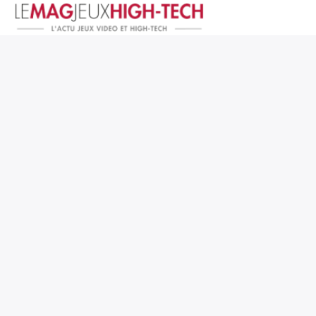
Jeux Vidéo
PC et Hardware
Smartphone et Tablettes
High-Tech
Mangas et Comics
TV, cinéma
Test