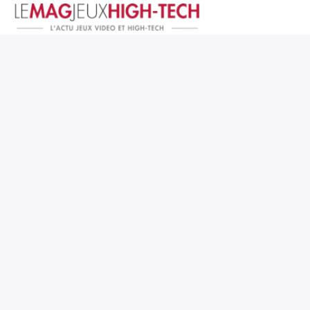
Jeux Vidéo
PC et Hardware
Smartphone et Tablettes
High-Tech
Mangas et Comics
TV, cinéma
Test